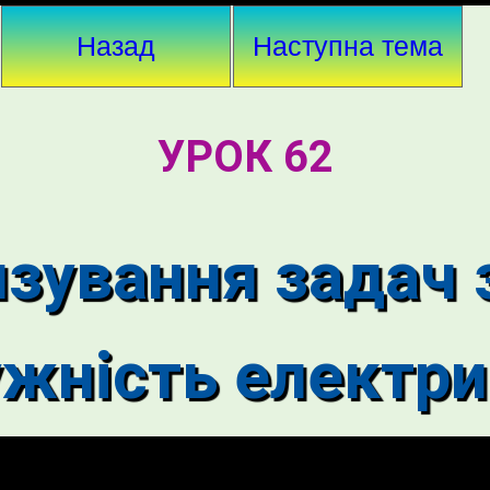
Назад
Наступна тема
УРОК 62
язування задач 
ужність електр