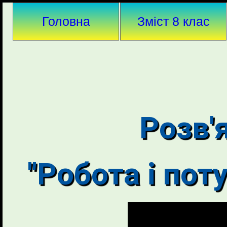
Головна
Зміст 8 клас
Розв'
"Робота і пот