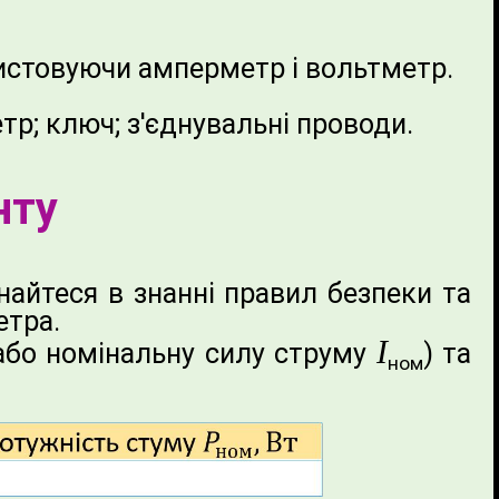
истовуючи амперметр і вольтметр.
р; ключ; з'єднувальні проводи.
нту
айтеся в знанні правил безпеки та
етра.
I
або номінальну силу струму
) та
ном