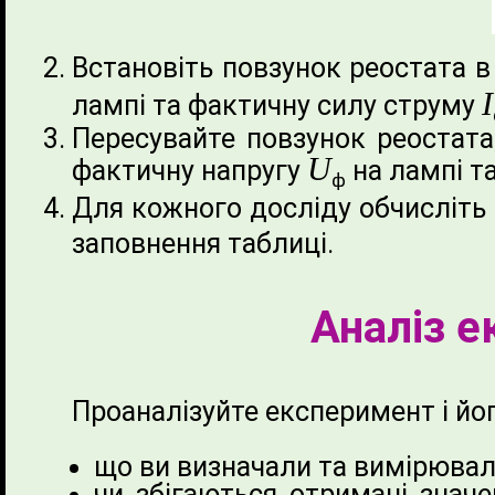
Встановіть повзунок реостата в
І
лампі та фактичну силу струму
Пересувайте повзунок реостата,
U
фактичну напругу
на лампі т
ф
Для кожного досліду обчисліть
заповнення таблиці.
Аналіз е
Проаналізуйте експеримент і йо
що ви визначали та вимірювал
чи збігаються отримані значе