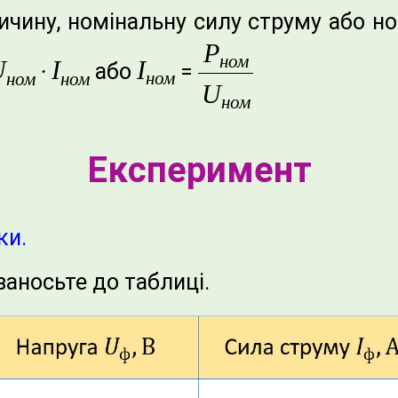
ичину, номінальну силу струму або н
P
ном
U
I
I
∙
або
=
ном
ном
ном
U
ном
Експеримент
ки.
заносьте до таблиці.