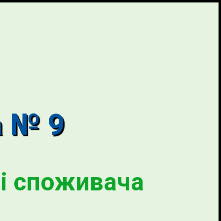
а № 9
і споживача