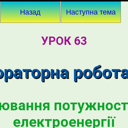
Назад
Наступна тема
УРОК 63
раторна робот
рювання потужност
електроенергії