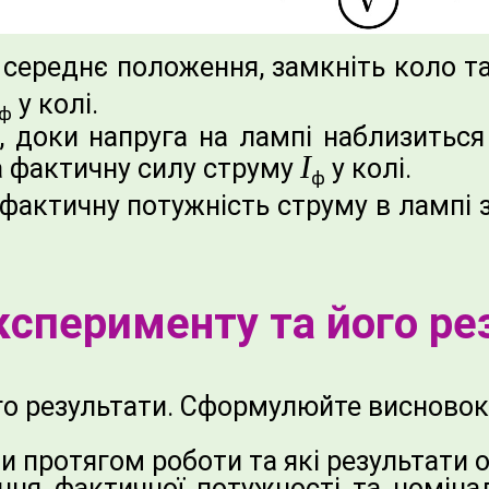
 середнє положення, замкніть коло т
у колі.
ф
 доки напруга на лампі наблизиться 
І
а фактичну силу струму
у колі.
ф
 фактичну потужність струму в лампі
ксперименту та його ре
го результати. Сформулюйте висновок,
и протягом роботи та які результати 
ння фактичної потужності та номінал