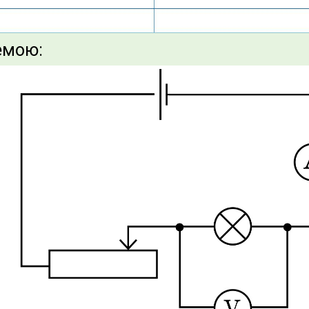
емою: