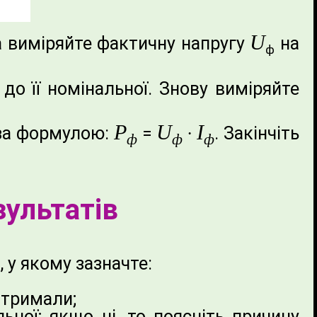
U
а виміряйте фактичну напругу
на
ф
до її номінальної. Знову виміряйте
P
U
I
 за формулою:
=
∙
. Закінчіть
ф
ф
ф
зультатів
 у якому зазначте:
отримали;
ьної; якщо ні, то поясніть причину