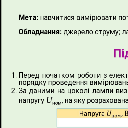
Мета:
навчитися вимірювати пот
Обладнання:
джерело струму; ла
Пі
Перед початком роботи з елект
порядку проведення вимірюван
За даними на цоколі лампи виз
U
напругу
, на яку розрахован
ном