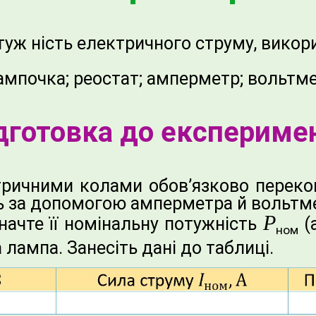
уж ність електричного струму, викор
мпочка; реостат; амперметр; вольтмет
дготовка до експериме
ричними колами обов’язково перекон
ь за допомогою амперметра й вольтм
P
начте її номінальну потужність
(
ном
а лампа. Занесіть дані до таблиці.