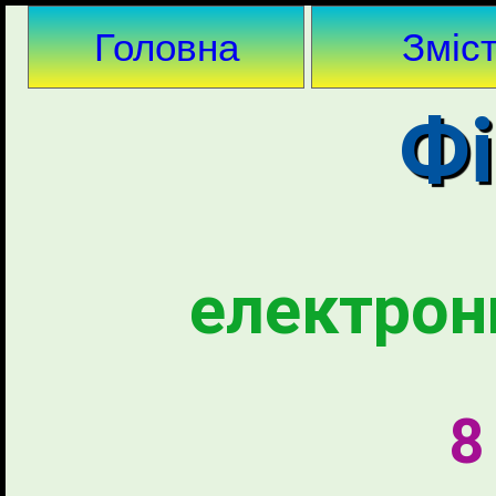
Головна
Зміс
Фі
електрон
8