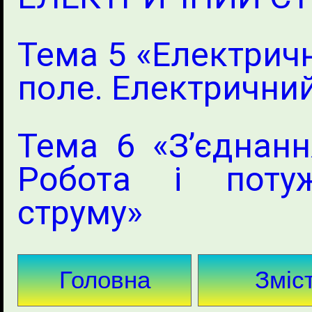
Тема 5 «Електрич
поле. Електрични
Тема 6 «З’єднанн
Робота і потуж
струму»
Головна
Зміс