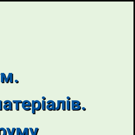
м.
атеріалів.
труму