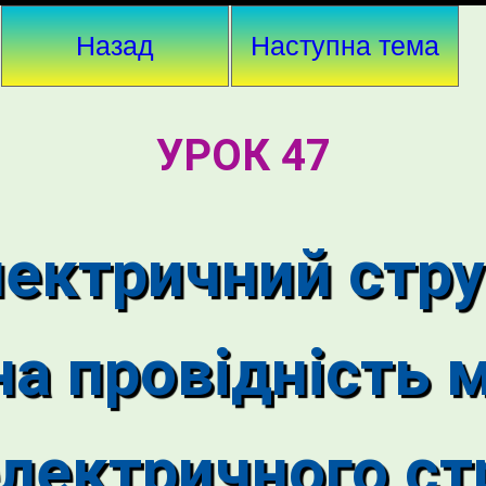
Назад
Наступна тема
УРОК 47
лектричний стру
а провідність м
електричного с