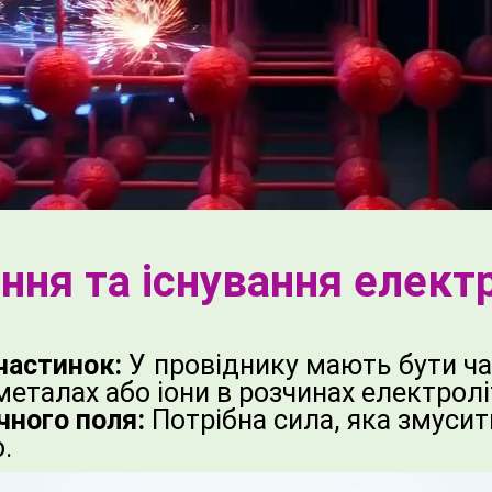
ня та існування елект
частинок:
У провіднику мають бути ча
металах або іони в розчинах електроліт
чного поля:
Потрібна сила, яка змусит
.