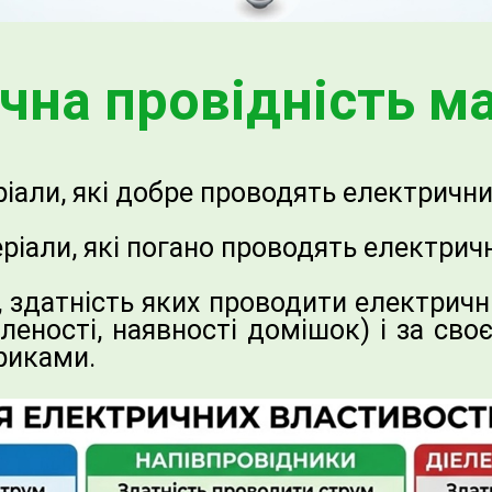
чна провідність ма
іали, які добре проводять електрични
ріали, які погано проводять електрич
 здатність яких проводити електричн
тленості, наявності домішок) і за с
риками.