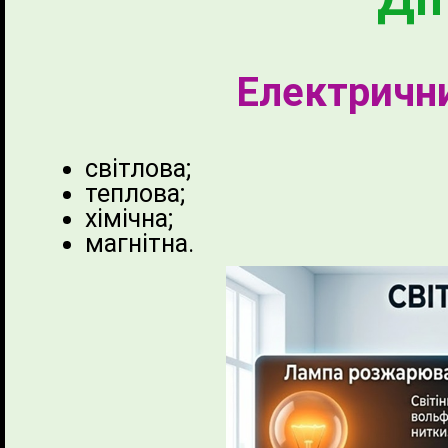
Електрични
світлова;
теплова;
хімічна;
магнітна.