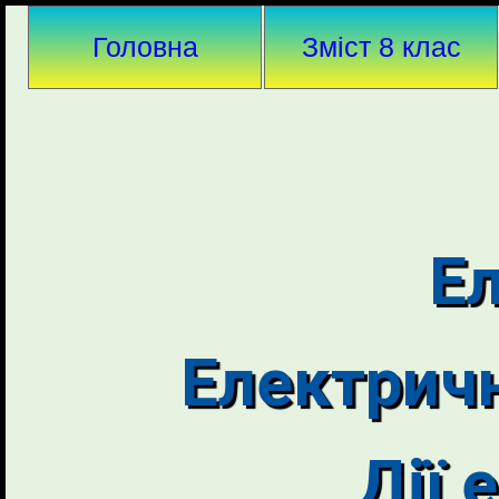
Головна
Зміст 8 клас
Е
Електричн
Дії 