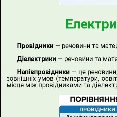
Електри
Провідники
— речовини та матер
Діелектрики
— речовини та мате
Напівпровідники
— це речовини,
зовнішніх умов (температури, осві
місце між провідниками та діелект