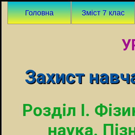
Головна
Зміст 7 клас
У
Захист навч
Розділ I. Фіз
наука. Піз