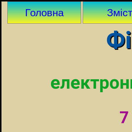
Головна
Зміс
Фі
електрон
7