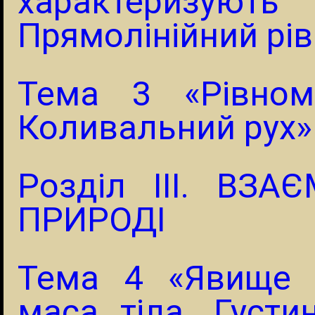
характеризуют
Прямолінійний рів
Тема 3 «Рівном
Коливальний рух»
Розділ III. ВЗА
ПРИРОДІ
Тема 4 «Явище ін
маса тіла. Густи