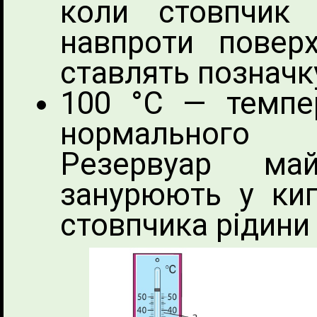
коли стовпчик 
навпроти поверх
ставлять позначку
100 °С — темпер
нормального 
Резервуар май
занурюють у кип
стовпчика рідини