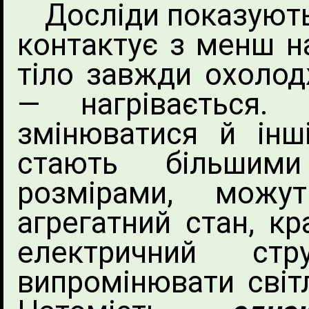
Досліди показують:
контактує з менш на
тіло завжди охолод
— нагрівається
змінюватися й інші
стають більши
розмірами, можу
агрегатний стан, к
електричний ст
випромінювати світл