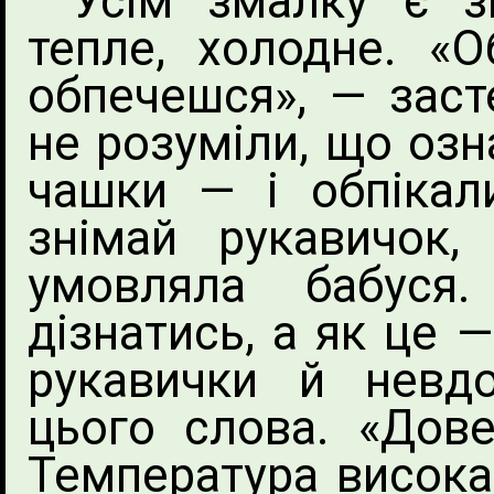
Усім змалку є з
тепле, холодне. «О
обпечешся», — заст
не розуміли, що озн
чашки — і обпікали
знімай рукавичок,
умовляла бабуся
дізнатись, а як це 
рукавички й невдо
цього слова. «Дове
Температура висока»