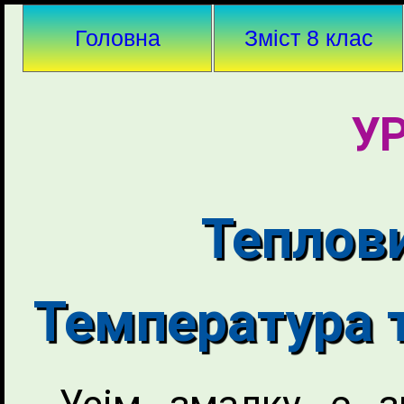
Головна
Зміст 8 клас
УР
Теплови
Температура т