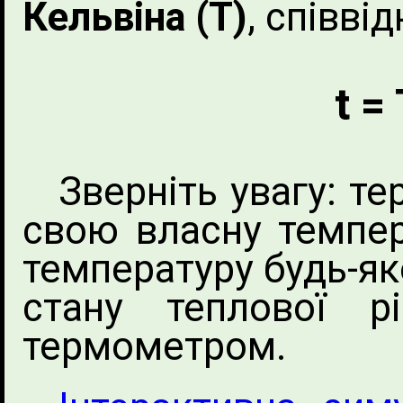
Кельвіна (Т)
, співві
t =
Зверніть увагу: т
свою власну темпер
температуру будь-яко
стану теплової р
термометром.