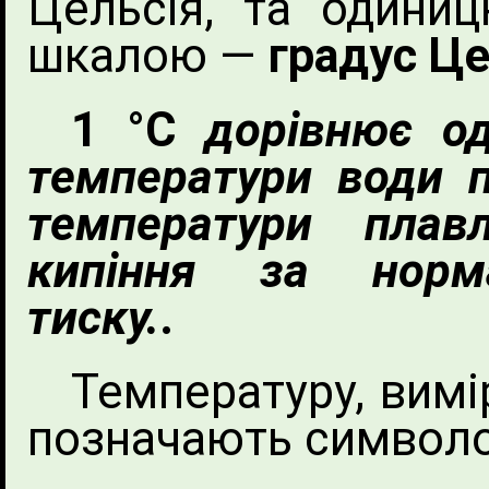
Цельсія, та одини
шкалою —
градус Це
1 °С
дорівнює од
температури води пі
температури плав
кипіння за норм
тиску.
.
Температуру, вимі
позначають симво