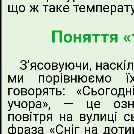
що ж таке температу
Поняття «
З’ясовуючи, наскіль
ми порівнюємо їх
говорять: «Сьогодн
учора», — це озн
повітря на вулиці с
фраза «Сніг на доти