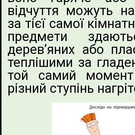
відчуття можуть на
за тієї самої кімнат
предмети здають
дерев’яних або пла
теплішими за гладень
той самий момен
різний ступінь нагріт