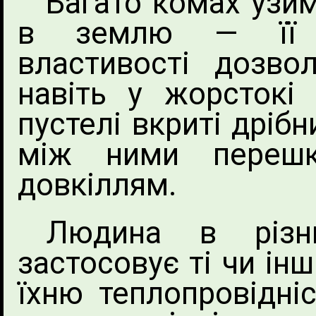
Багато комах узи
в землю — її га
властивості дозв
навіть у жорстокі
пустелі вкриті дріб
між ними перешк
довкіллям.
Людина в різни
застосовує ті чи ін
їхню теплопровідні