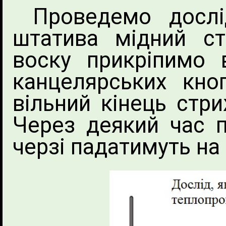
Проведемо дослі
штатива мідний с
воску прикріпимо 
канцелярських кно
вільний кінець стри
Через деякий час 
черзі падатимуть на 