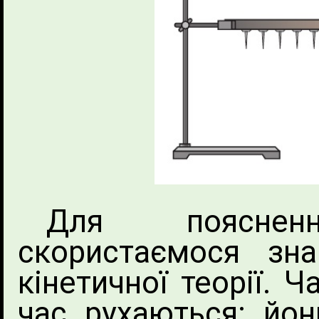
Для поясне
скористаємося зн
кінетичної теорії. 
час рухаються: йо