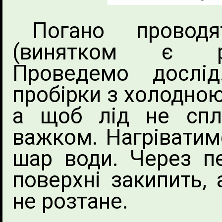
Погано провод
(винятком є ро
Проведемо дослі
пробірки з холодно
а щоб лід не спл
важком. Нагріватиме
шар води. Через п
поверхні закипить, 
не розтане.