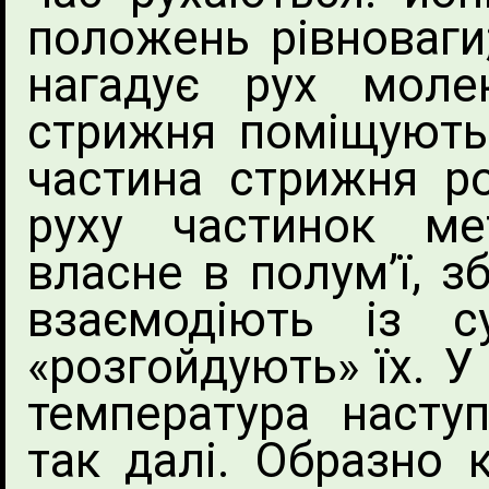
положень рівноваги;
нагадує рух моле
стрижня поміщують 
частина стрижня ро
руху частинок ме
власне в полум’ї, з
взаємодіють із с
«розгойдують» їх. У
температура насту
так далі. Образно 