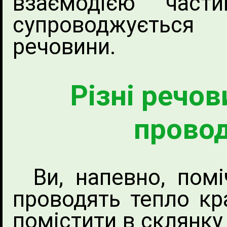
взаємодією част
супроводжується
речовини.
Різні речов
провод
Ви, напевно, пом
проводять тепло кра
помістити в склянку 