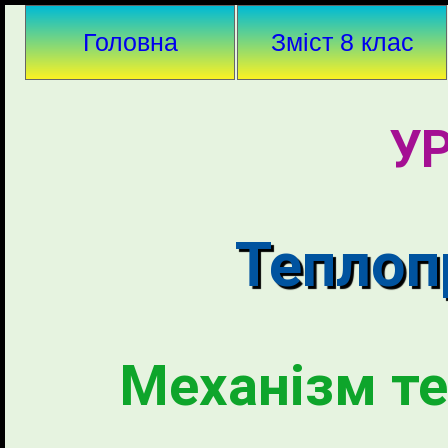
Головна
Зміст 8 клас
УР
Теплоп
Механізм те