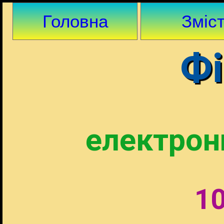
Головна
Зміс
Фі
електрон
10