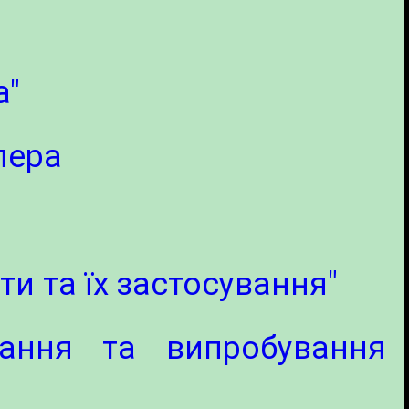
а"
пера
ти та їх застосування"
ння та випробування