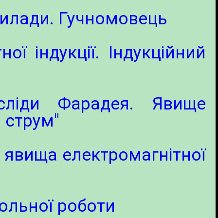
рилади. Гучномовець
ї індукції. Індукційний
сліди Фарадея. Явище
й струм"
 явища електромагнітної
рольної роботи