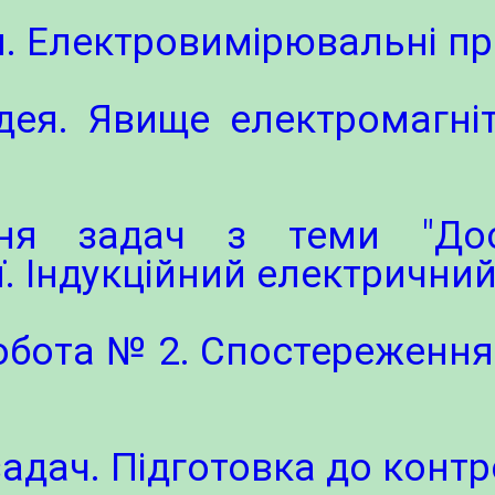
и. Електровимірювальні п
ея. Явище електромагнітно
ння задач з теми "До
ї. Індукційний електрични
обота № 2. Спостереження
задач. Підготовка до конт