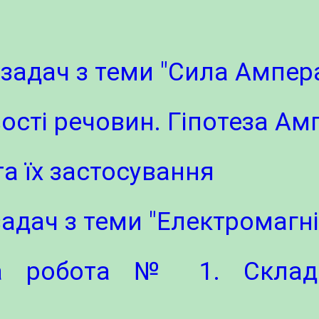
 задач з теми "Сила Ампер
вості речовин. Гіпотеза Ам
та їх застосування
адач з теми "Електромагні
на робота № 1. Склада