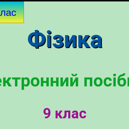
клас
Фізика
ектронний посіб
9 клас