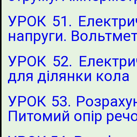
УРОК 51. Електри
напруги. Вольтме
УРОК 52. Електри
для ділянки кола
УРОК 53. Розраху
Питомий опір реч