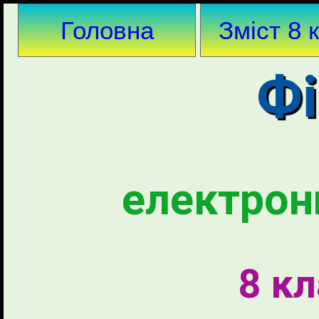
Головна
Зміст 8 
Фі
електрон
8 к