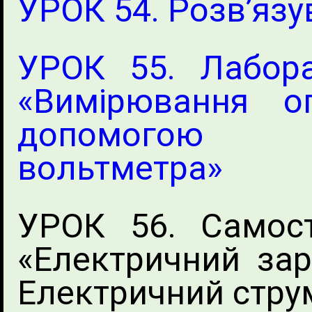
УРОК 54. Розв’язу
УРОК 55. Лабор
«Вимірювання о
допомогою 
вольтметра»
УРОК 56. Самост
«Електричний зар
Електричний стру