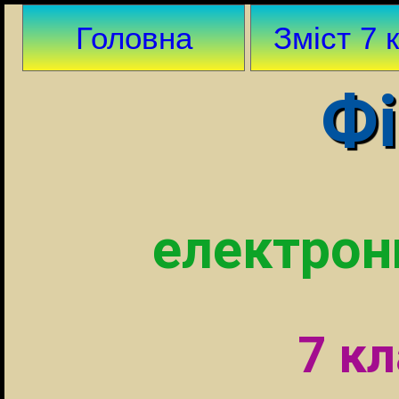
Головна
Зміст 7 
Фі
електрон
7 к