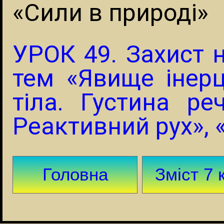
«Сили в природі»
УРОК 49. Захист 
тем «Явище інерці
тіла. Густина ре
Реактивний рух», 
Головна
Зміст 7 