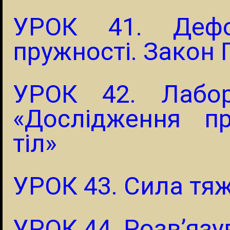
УРОК 41. Дефо
пружності. Закон
УРОК 42. Лабор
«Дослідження пр
тіл»
УРОК 43. Сила тяж
УРОК 44. Розв’язу