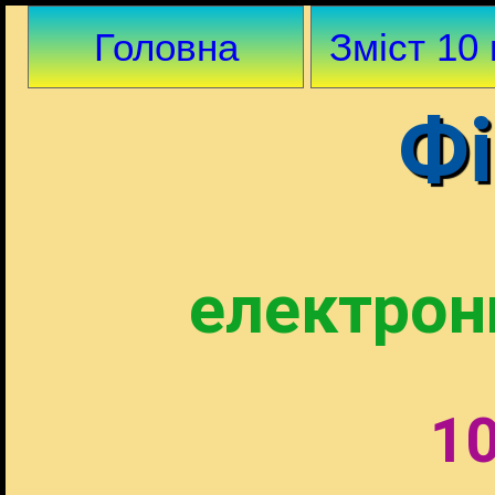
Головна
Зміст 10 
Фі
електрон
10