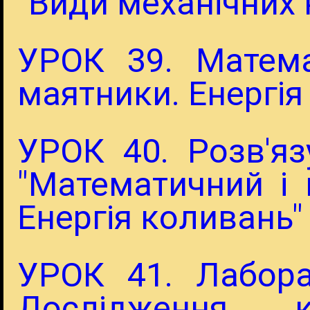
"Види механічних
УРОК 39. Матема
маятники. Енергі
УРОК 40. Розв'я
"Математичний і
Енергія коливань"
УРОК 41. Лабор
Дослідження к